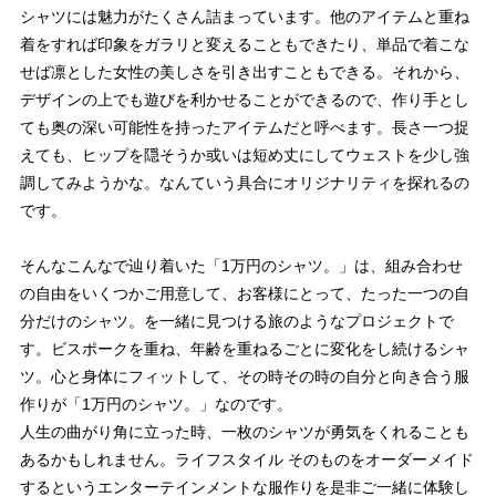
シャツには魅力がたくさん詰まっています。他のアイテムと重ね
着をすれば印象をガラリと変えることもできたり、単品で着こな
せば凛とした女性の美しさを引き出すこともできる。それから、
デザインの上でも遊びを利かせることができるので、作り手とし
ても奥の深い可能性を持ったアイテムだと呼べます。長さ一つ捉
えても、ヒップを隠そうか或いは短め丈にしてウェストを少し強
調してみようかな。なんていう具合にオリジナリティを探れるの
です。
そんなこんなで辿り着いた「1万円のシャツ。」は、組み合わせ
の自由をいくつかご用意して、お客様にとって、たった一つの自
分だけのシャツ。を一緒に見つける旅のようなプロジェクトで
す。ビスポークを重ね、年齢を重ねるごとに変化をし続けるシャ
ツ。心と身体にフィットして、その時その時の自分と向き合う服
作りが「1万円のシャツ。」なのです。
人生の曲がり角に立った時、一枚のシャツが勇気をくれることも
あるかもしれません。ライフスタイル そのものをオーダーメイド
するというエンターテインメントな服作りを是非ご一緒に体験し