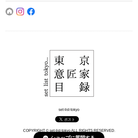
set-list-tokyo
COPYRIGHT © set-list-tokyo ALL RIGHTS RESERVED.
ショップに質問する