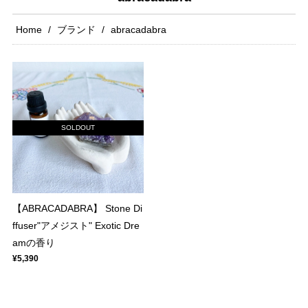
Home
ブランド
abracadabra
SOLDOUT
【ABRACADABRA】 Stone Di
ffuser"アメジスト" Exotic Dre
amの香り
¥5,390