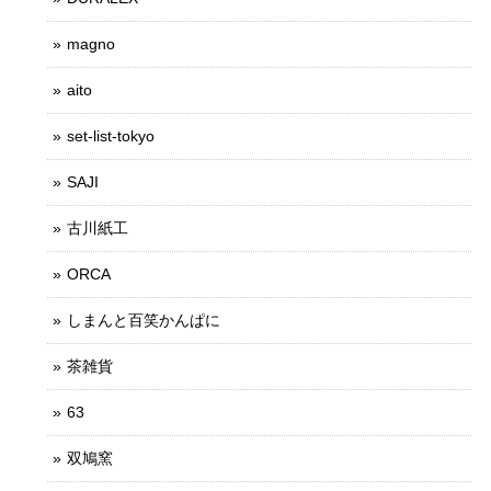
magno
aito
set-list-tokyo
SAJI
古川紙工
ORCA
しまんと百笑かんぱに
茶雑貨
63
双鳩窯