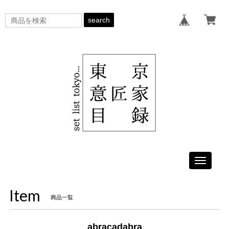
search
Toggle
navigati
Item
商品一覧
abracadabra