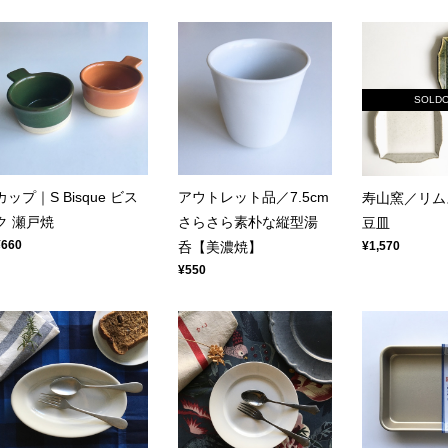
SOLD
カップ｜S Bisque ビス
アウトレット品／7.5cm
寿山窯／リム
ク 瀬戸焼
さらさら素朴な縦型湯
豆皿
¥660
¥1,570
呑【美濃焼】
¥550