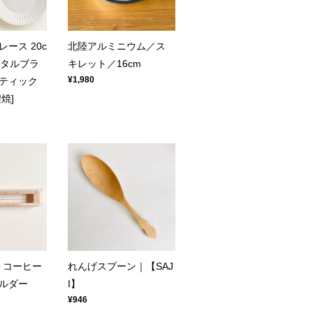
ース 20c
北陸アルミニウム／ス
スタルブラ
キレット／16cm
¥1,980
ティック
焼]
トコーヒー
れんげスプーン｜【SAJ
ルダー
I】
¥946