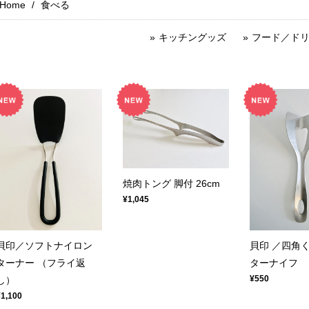
Home
食べる
キッチングッズ
フード／ド
焼肉トング 脚付 26cm
¥1,045
貝印／ソフトナイロン
貝印 ／四角
ターナー （フライ返
ターナイフ
¥550
し）
¥1,100