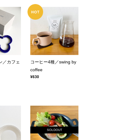
リン／カフェ
コーヒー4種／swing by
coffee
¥630
SOLDOUT