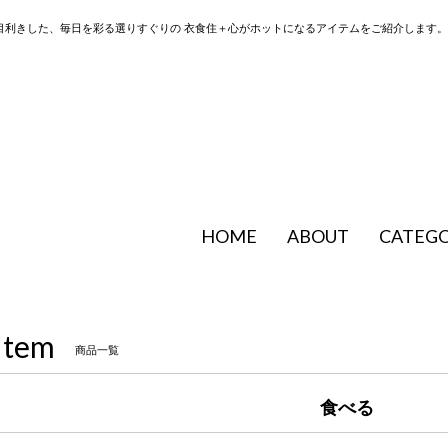
目利きした、毎日を彩る選りすぐりの 衣食住＋心がホットになるアイテムをご紹介します。
HOME
ABOUT
CATEG
Item
商品一覧
食べる