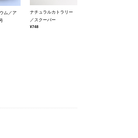
ナチュラルカトラリー
ウム／ア
／スクーパー
号
¥748