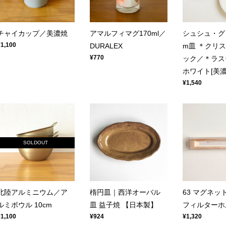
チャイカップ／美濃焼
アマルフィマグ170ml／
シュシュ・グレ
¥1,100
DURALEX
m皿 ＊クリ
¥770
ック／＊ラス
ホワイト[美濃
¥1,540
SOLDOUT
北陸アルミニウム／ア
楕円皿｜西洋オーバル
63 マグネッ
ルミボウル 10cm
皿 益子焼 【日本製】
フィルターホ
¥1,100
¥924
¥1,320