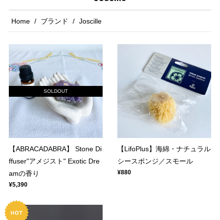
Home
ブランド
Joscille
SOLDOUT
【ABRACADABRA】 Stone Di
【LifoPlus】海綿・ナチュラル
ffuser"アメジスト" Exotic Dre
シースポンジ／スモール
¥880
amの香り
¥5,390