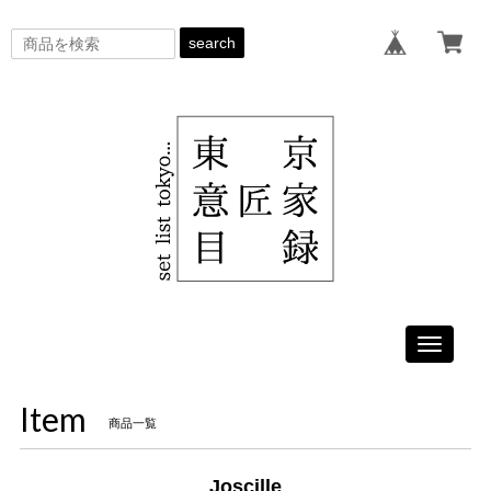
search
Toggle
navigati
Item
商品一覧
Joscille