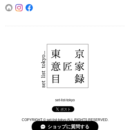
set-list-tokyo
COPYRIGHT © set-list-tokyo ALL RIGHTS RESERVED.
ショップに質問する