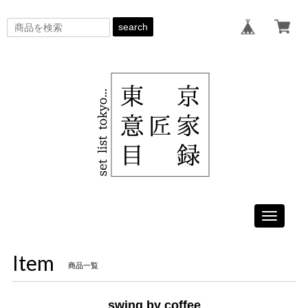
search
Toggle
navigati
Item
商品一覧
swing by coffee