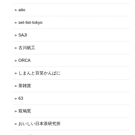
aito
set-list-tokyo
SAJI
古川紙工
ORCA
しまんと百笑かんぱに
茶雑貨
63
双鳩窯
おいしい日本茶研究所