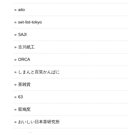
aito
set-list-tokyo
SAJI
古川紙工
ORCA
しまんと百笑かんぱに
茶雑貨
63
双鳩窯
おいしい日本茶研究所