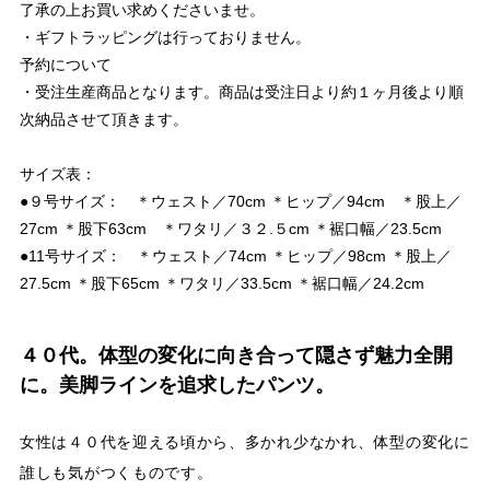
了承の上お買い求めくださいませ。
・ギフトラッピングは行っておりません。
予約について
・受注生産商品となります。商品は受注日より約１ヶ月後より順
次納品させて頂きます。
サイズ表：
●９号サイズ： ＊ウェスト／70cm ＊ヒップ／94cm ＊股上／
27cm ＊股下63cm ＊ワタリ／３２.５cm ＊裾口幅／23.5cm
●11号サイズ： ＊ウェスト／74cm ＊ヒップ／98cm ＊股上／
27.5cm ＊股下65cm ＊ワタリ／33.5cm ＊裾口幅／24.2cm
４０代。体型の変化に向き合って隠さず魅力全開
に。美脚ラインを追求したパンツ。
女性は４０代を迎える頃から、多かれ少なかれ、体型の変化に
誰しも気がつくものです。