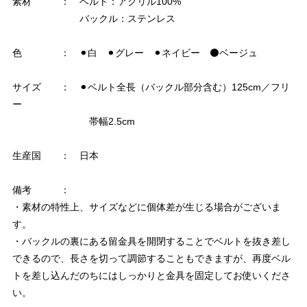
素材 ： ベルト：アクリル100%
バックル：ステンレス
色 ： ⚫︎白 ⚫︎グレー ⚫︎ネイビー ⚫️ベージュ
サイズ ： ⚫︎ベルト全長（バックル部分含む）125cm／フリ
ー
帯幅2.5cm
生産国 ： 日本
備考 ：
・素材の特性上、サイズなどに個体差が生じる場合がございま
す。
・バックルの裏にある留金具を開閉することでベルトを抜き差し
できるので、長さを切って調節することもできますが、再度ベル
トを差し込んだのちにはしっかりと金具を固定してお使いくださ
い。