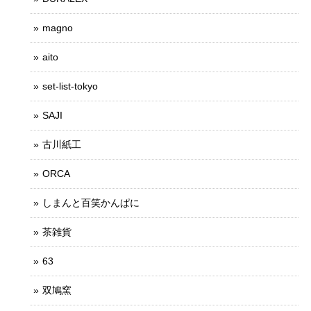
magno
aito
set-list-tokyo
SAJI
古川紙工
ORCA
しまんと百笑かんぱに
茶雑貨
63
双鳩窯