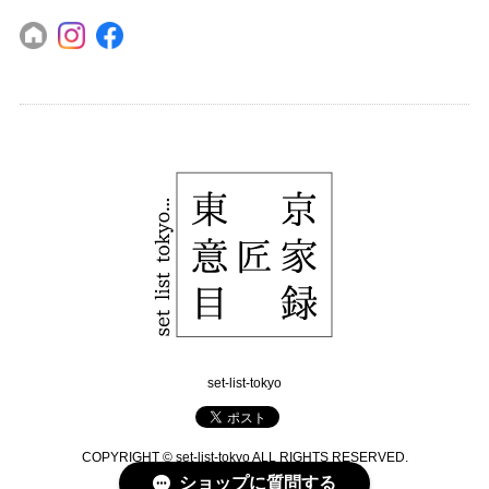
set-list-tokyo
COPYRIGHT © set-list-tokyo ALL RIGHTS RESERVED.
ショップに質問する