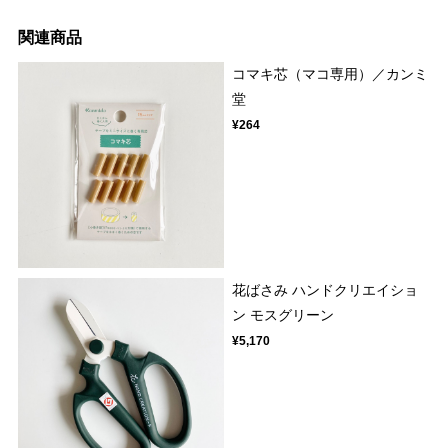
関連商品
コマキ芯（マコ専用）／カンミ
堂
¥264
花ばさみ ハンドクリエイショ
ン モスグリーン
¥5,170