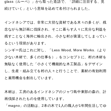
glass（ルーペ）」から取った造語で、「詳細に注目する、見
続けていく」という意味を込めて名付けられました。
インドネシアでは、非常に大切な資材である木々の多くが、残
念ながら無計画に伐採され、そこに暮らす人々に充分な利益を
残すことなく海外に輸出され、小さな村が衰退してしまってい
るという現状があります。
シンギー氏はこれに対し、「Less Wood, More Works.（より
少ない木材で、多くの仕事を）」をコンセプトに、村の木材を
無駄なく使用した「小さくて機能的な木工製品」をデザイン
し、生産・組み立てを村の人々と行うことで、素材の有効利用
と雇用機会を創出しています。
木材は、工房のあるインドネシアのジャワ島中東部の森の、計
画伐採されたものを使用しています。
「magno」の活動は、2本の木で1人の職人が1年間生活してゆ