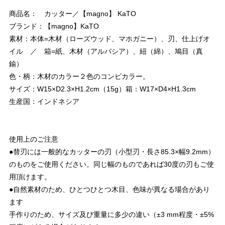
商品名： カッター／【magno】 KaTO
ブランド：【magno】KaTO
素材：本体=木材（ローズウッド、マホガニー）、刃、仕上げオ
イル ／ 箱=紙、木材（アルバシア）、紐（綿）、鳩目（真
鍮）
色・柄：木材のカラー２色のコンビカラー。
サイズ：W15×D2.3×H1.2cm（15g）箱：W17×D4×H1.3cm
生産国：インドネシア
使用上のご注意
●替刃には一般的なカッターの刃（小型刃・長さ85.3×幅9.2mm）
のものをご使用ください。同じ幅のものであれば30度の刃もご使
用頂けます。
●自然素材のため、ひとつひとつ木目、色味が異なる場合があり
ます
手作りのため、サイズ及び重量に多少の違い（±3 mm程度・±5%